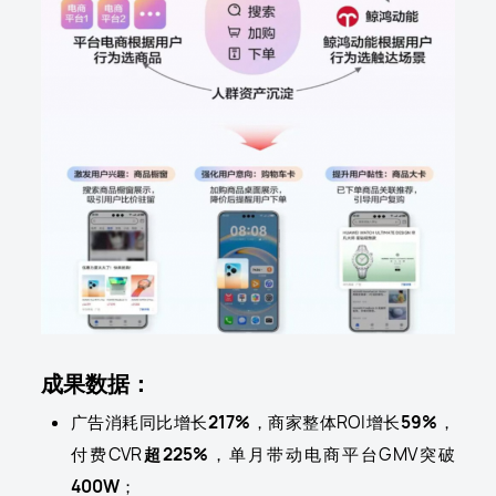
成果数据：
广告消耗同比增长
217%
，商家整体ROI增长
59%
，
付费CVR
超225%
，单月带动电商平台GMV突破
400W
；