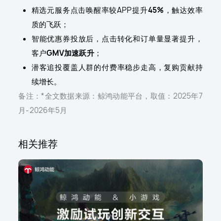
精选元服务点击唤醒率较APP提升
45%
，触达效率
质的飞跃；
智能优惠券投放后，点击转化和订单量显著提升，
客户
GMV加速跃升
；
潜客追投覆盖人群的付费率稳步走高，复购贡献持
续增长。
备注：*全文数据来源：鲸鸿动能平台，取值：2025年7
月-2026年5月
相关推荐