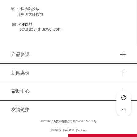
中国大陆投放
非中国大陆投放
客服邮箱
petalads@huawei.com
产品资源
产品资源
新闻案例
事件活动
帮助中心
营销资讯
知识图谱
洞察报告
友情链接
账号与账户管理
成功案例
华为官网
©2026 华为技术有限公司
粤A2-20044005号
广告优化
法律声明
隐私政策
Cookies
华为商城