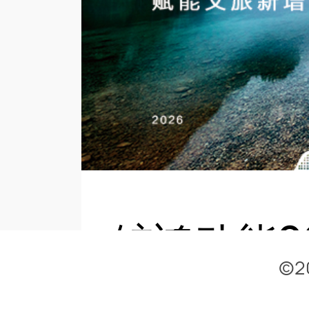
鲸鸿动能2
©2
册