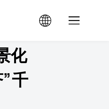
景化
”千