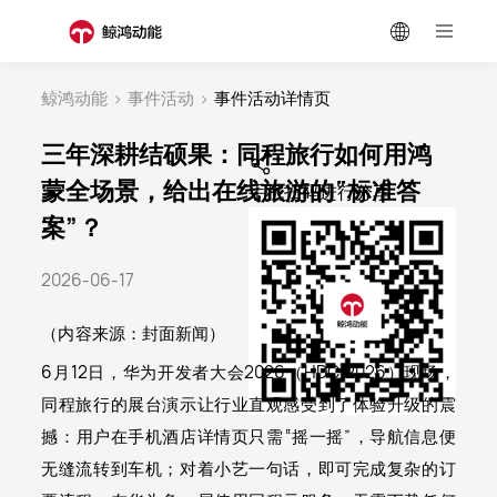
鲸鸿动能
>
事件活动
>
事件活动详情页
三年深耕结硕果：同程旅行如何用鸿
蒙全场景，给出在线旅游的“标准答
手机扫码进行分享
案”？
2026-06-17
（内容来源：封面新闻）
6月12日，华为开发者大会2026（HDC 2026）现场，
同程旅行的展台演示让行业直观感受到了体验升级的震
撼：用户在手机酒店详情页只需“摇一摇”，导航信息便
无缝流转到车机；对着小艺一句话，即可完成复杂的订