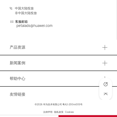
中国大陆投放
非中国大陆投放
客服邮箱
petalads@huawei.com
产品资源
产品资源
新闻案例
事件活动
帮助中心
营销资讯
知识图谱
洞察报告
友情链接
账号与账户管理
成功案例
华为官网
©2026 华为技术有限公司
粤A2-20044005号
广告优化
法律声明
隐私政策
Cookies
华为商城