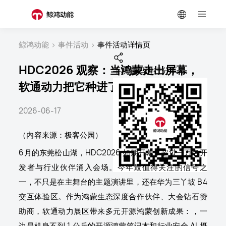
鲸鸿动能
>
事件活动
>
事件活动详情页
HDC2026 观察：当鸿蒙走出屏幕，
手机扫码进行分享
软通动力把它种进了千行万业
2026-06-17
（内容来源：极客公园）
6月的东莞松山湖，HDC2026 如期开幕，超过一万名开
发者与行业伙伴涌入会场。今年最值得关注的信号之
一，不只是在主舞台的主题演讲里，还在华为三丫坡 B4
交互体验区。作为鸿蒙生态深度合作伙伴、大会钻石赞
助商，软通动力展区带来多元开源鸿蒙创新成果：，一
边是机身不到 1 公斤的开源鸿蒙笔记本和行业安全 AI 摄