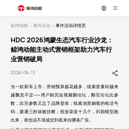
鲸鸿动能
>
事件活动
>
事件活动详情页
HDC 2026鸿蒙生态汽车行业沙龙：
鲸鸿动能主动式营销框架助力汽车行
业营销破局
2026-06-13
当一款新车上市，营销预算越花越多，线索质量却越来
越飘忽不定——用户刷完短视频翻论坛，翻完论坛比参
数，比完参数又忘了品牌是谁；线索池里躺着的电话号
码，拨通三秒就被挂断；投放渠道十几个，归因模型跑
出来，谁也说不清成交到底来自哪条广告。