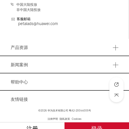
中国大陆投放
非中国大陆投放
客服邮箱
petalads@huawei.com
产品资源
产品资源
新闻案例
事件活动
帮助中心
营销资讯
知识图谱
洞察报告
友情链接
账号与账户管理
成功案例
华为官网
©2026 华为技术有限公司
粤A2-20044005号
广告优化
法律声明
隐私政策
Cookies
华为商城
工具
注册
登录