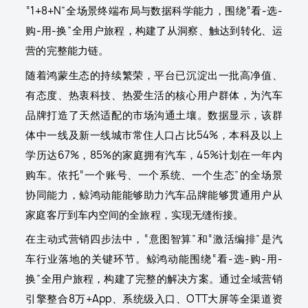
“1+8+N”全场景终端布局与数据科学能力，围绕“看-选-
购-用-换”全用户旅程，构建了从洞察、触达到转化、运
营的完整能力链。
随着鸿蒙生态的持续繁荣，平台已沉淀出一批高净值、
有态度、热衷科技、热爱生活的核心用户群体，为汽车
品牌打造了天然适配的市场沟通土壤。数据显示，该群
体中一线及新一线城市常住人口占比54%，本科及以上
学历达67%，85%的家庭拥有汽车，45%计划在一年内
购车。依托“一个账号、一个系统、一个生态”的全场景
协同能力，鲸鸿动能能够助力汽车品牌能够贯通用户从
家庭客厅到车内空间的全旅程，实现无缝衔接。
在主动式营销四步法中，“意图智算”和“激活编排”是汽
车行业落地的关键环节。鲸鸿动能围绕“看-选-购-用-
换”全用户旅程，构建了完整的解决方案。通过全域营销
引擎整合8万+App、系统级入口、OTT大屏等全渠道资