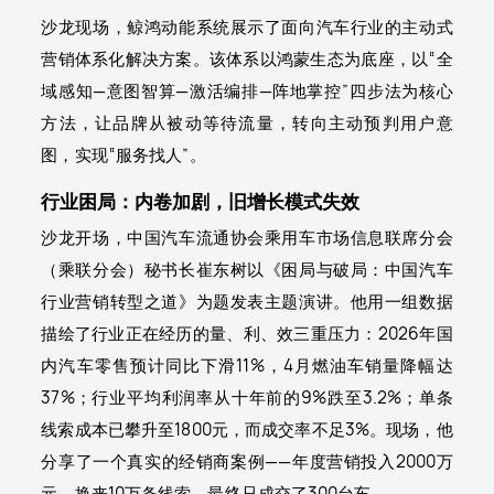
沙龙现场，鲸鸿动能系统展示了面向汽车行业的主动式
营销体系化解决方案。该体系以鸿蒙生态为底座，以“全
域感知—意图智算—激活编排—阵地掌控”四步法为核心
方法，让品牌从被动等待流量，转向主动预判用户意
图，实现“服务找人”。
行业困局：内卷加剧，旧增长模式失效
沙龙开场，中国汽车流通协会乘用车市场信息联席分会
（乘联分会）秘书长崔东树以《困局与破局：中国汽车
行业营销转型之道》为题发表主题演讲。他用一组数据
描绘了行业正在经历的量、利、效三重压力：2026年国
内汽车零售预计同比下滑11%，4月燃油车销量降幅达
37%；行业平均利润率从十年前的9%跌至3.2%；单条
线索成本已攀升至1800元，而成交率不足3%。现场，他
分享了一个真实的经销商案例——年度营销投入2000万
元，换来10万条线索，最终只成交了300台车。