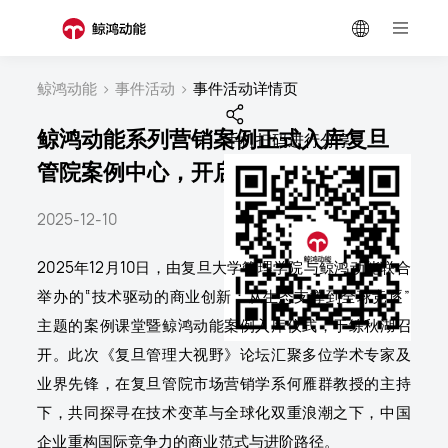
鲸鸿动能
>
事件活动
>
事件活动详情页
鲸鸿动能系列营销案例正式入库复旦
手机扫码进行分享
管院案例中心，开启产学融合新路径
2025-12-10
2025年12月10日，由复旦大学管理学院与鲸鸿动能联合
举办的“技术驱动的商业创新：从生态支撑到全球竞逐”
主题的案例课堂暨鲸鸿动能案例入库仪式，于练秋湖召
开。此次《复旦管理大视野》论坛汇聚多位学术专家及
业界先锋，在复旦管院市场营销学系何雁群教授的主持
下，共同探寻在技术变革与全球化双重浪潮之下，中国
企业重构国际竞争力的商业范式与进阶路径。