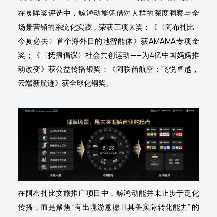
在灵眸奖评选中，鲸鸿动能凭借对人群的深度洞察与全
场景营销的系统化实践，荣获三项大奖：《〈阿布扎比·
今夏必去〉首个海外目的地智能体》获AMAMA专项金
奖；《〈抚痕倡议〉社会共创运动——为4亿中国妈妈推
动改变》获公益传播银奖；《阿联酋航空：飞悦卓越，
云端新航迹》获全球化铜奖。
在阿布扎比文旅推广项目中，鲸鸿动能并未止步于泛化
传播，而是聚焦“有出境游意愿且具备实际转化能力”的