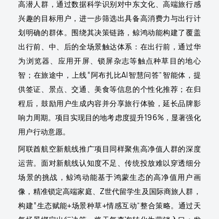
高潜人群，通过数据科学识别对中东文化、高端旅行感
兴趣的目标用户，进一步筛选出具备高消费力与出行计
划明确的群体。围绕其决策链路，鲸鸿动能构建了覆盖
出行前、中、后的全场景触达体系：在出行前，通过华
为浏览器、应用开屏、锁屏杂志等触点种草目的地心
智；在旅途中，上线“阿布扎比AI智慧问答”智能体，提
供签证、景点、交通、美食等信息的个性化推荐；在归
程后，鼓励用户生成内容并分享旅行体验，延长品牌影
响力周期。项目实现目的地考虑度提升196%，显著强化
用户行动意愿。
阿联酋航空新航线推广项目同样聚焦高净值人群的深度
运营。面对新航线认知度不足、传统投放难以穿透细分
场景的挑战，鲸鸿动能基于鸿蒙生态的高净值用户画
像，精准锁定高端家庭、Z世代留学生及国际商旅人群，
构建“生态赋能+场景种草+情感互动”整合策略。通过天