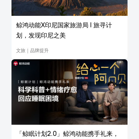
鲸鸿动能X印尼国家旅游局 | 旅寻计
划，发现印尼之美
文旅
｜
品牌提升
「鲸眠计划2.0」鲸鸿动能携手礼来，