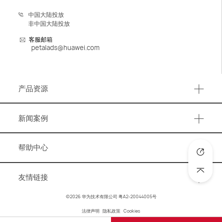
中国大陆投放
非中国大陆投放
客服邮箱
petalads@huawei.com
产品资源
产品资源
新闻案例
事件活动
帮助中心
营销资讯
知识图谱
洞察报告
友情链接
账号与账户管理
成功案例
华为官网
©2026 华为技术有限公司
粤A2-20044005号
广告优化
法律声明
隐私政策
Cookies
华为商城