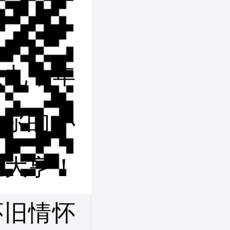
八九十年
你的小
业大亨！
怀旧情怀