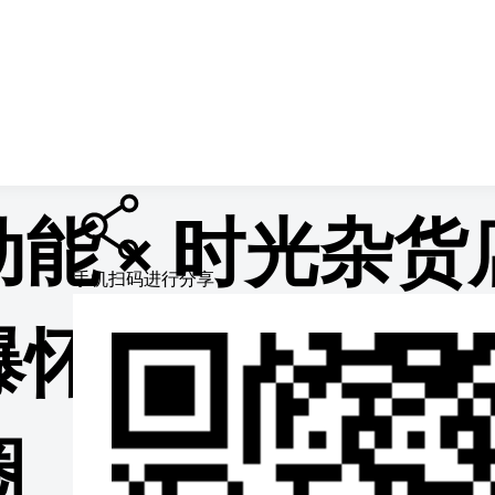
情页
能 × 时光杂
手机扫码进行分享
爆怀旧商战，实
圈