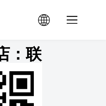
货店：联
现爆