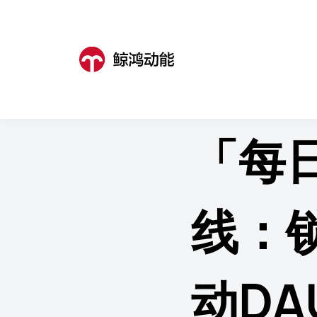
鲸鸿动能
>
营销资讯
>
营销资讯详
「每
线：
动DA