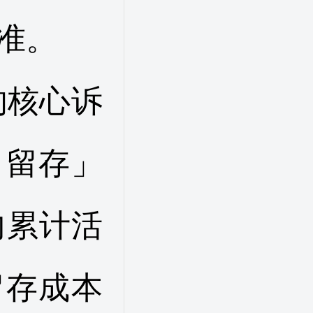
准。
的核心诉
日留存」
内累计活
留存成本