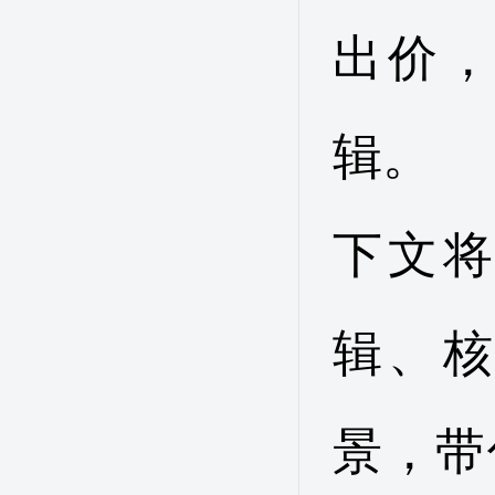
出价
辑。
下文
辑、
景，带