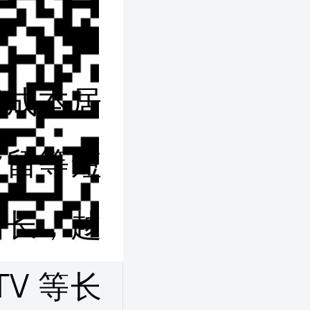
客成本居
次留等短
增长，越
V 等长