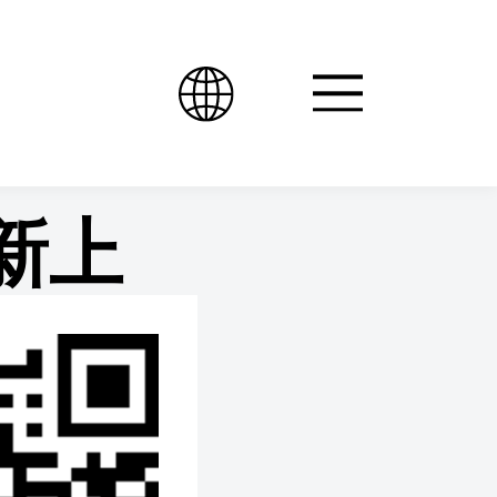
新上
，驱
双增长