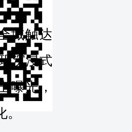
全域触达
实现沉浸式
击曝光，
化。