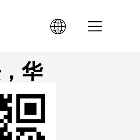
法，华
新模