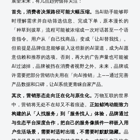
展望未来，有几点趋势值得关注：
首先，消费者决策路径可能大幅压缩。
当AI助手能够即
时理解需求并自动筛选信息、完成下单，原本漫长的
「种草到拔草」流程可能被浓缩成一次对话甚至一个语
音指令。用户从「自己找商品」变成「让AI替我找」。
但前提是品牌信息能够嵌入这些新的AI渠道，成为AI愿
意信赖和推荐的选项。否则，再大的广告声量也可能被
AI过滤掉，品牌被挡在消费者视野之外。未来，品牌或
许需要把部分营销功夫用在「向AI推销」上——通过完善
产品数据和口碑，让AI系统更青睐自家产品。
其次，营销形态走向泛在化与原生化。
万物互联的世界
中，营销将无处不在却又不着痕迹。
正如鲸鸿动能致力
构建的从「人找服务」到「服务找人」体验，品牌通过
与生态平台深度合作，把自己的服务像插件一样嵌入用
户生活场景，需要时适时出现，不需要时默默隐藏。
品