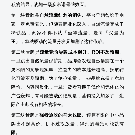
积的结果，犹如一场多米诺骨牌效应。
第一块骨牌是
自然流量红利的消失。
平台早期曾给予商
家一定免费曝光，但随着商业化深入，自然流量变成了
稀缺品，商家不得不从「坐等流量」走向「买量为
王」，算法驱动的流量分发又加剧了这种依赖。
第二块骨牌是
流量竞价导致成本飙升、ROI不及预期。
一旦跳出自然流量保护期，品牌会发现自己暴露在一个
更冷酷的竞争现实里：注意力的成本越来越高、投放转
化可能不及预期。为了争抢流量，一些品牌选择了竞相
降价、内容同质化，一旦消费者习惯了低价和无休止的
广告轰炸，有可能造成的结果是，营销投入加多了，边
际产出却没有相应的增长。
第三块骨牌是
强者通吃的马太效应。
预算有限的中小品
牌出不起高价、拼不过投放量，得到的曝光可能就有
限。