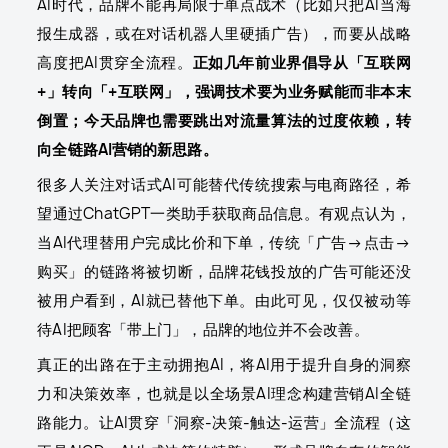
AI时代，品牌不能再局限于单点战术（比如只把AI当海
报生成器，或在对话机器人里硬插广告），而要从战略
高度把AI贯穿全流程。
正如几年前业界倡导从「互联网
+」转向「+互联网」，强调技术要为业务赋能而非本末
倒置；今天品牌也需要跳出对流量算法的过度依赖，转
向全链路AI营销的新思路。
很多人关注对话式AI可能替代传统搜索与电商路径，希
望通过ChatGPT一类助手获取商品信息。有观点认为，
当AI代理替用户完成比价和下单，传统「广告→点击→
购买」的链路将被切断，品牌花钱投放的广告可能还没
被用户看到，AI就已替他下单。由此可见，仅仅被动等
待AI把顾客「带上门」，品牌的地位并不会改善。
真正的出路在于主动拥抱AI，将AI用于提升自身的洞察
力和决策效率，也就是以全场景AI理念构建营销AI全链
路能力。让AI贯穿「洞察-决策-触达-运营」全流程（这