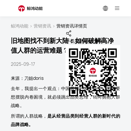
鲸鸿动能
>
营销资讯
>
营销资讯详情页
旧地图找不到新大陆：如何破解高净
手机扫码进行分享
值人群的运营难题？
2025-09-17
来源：刀姐doris
去年，我提出一个观点：中国营销已发生巨变，品牌要
想摆脱内卷困境，就必须跳出品类思维，转向拥抱人群
战略。
所谓的人群战略，
是从经营品类到经营人群的新时代的
品牌战略。