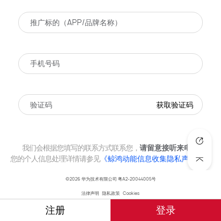
获取验证码
我们会根据您填写的联系方式联系您，
请留意接听来电。
您的个人信息处理详情请参见
《鲸鸿动能信息收集隐私声明》
。
©2026 华为技术有限公司
粤A2-20044005号
立即预约
法律声明
隐私政策
Cookies
注册
登录