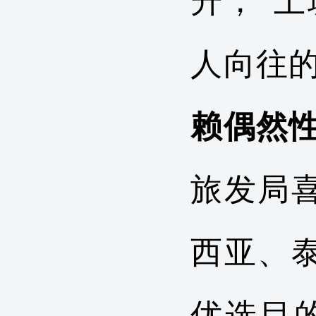
升，“
人向往的
赖偶然
旅发局
西亚、
优选目