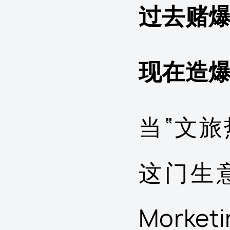
过去赌爆
现在造爆
当“文
这门生
Morke