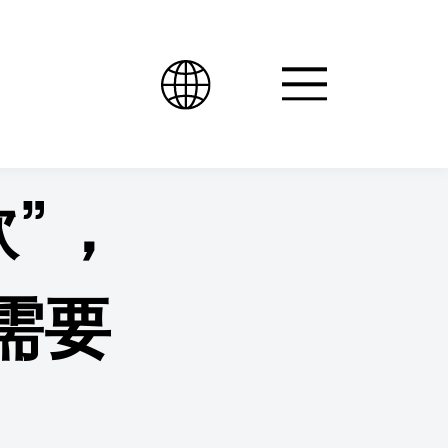
款”，
需要