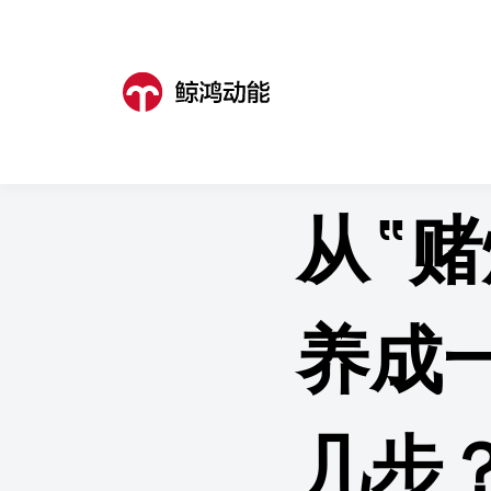
鲸鸿动能
>
营销资讯
>
营销资讯详
从“赌
养成
几步