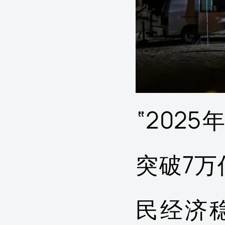
“202
突破7万
民经济