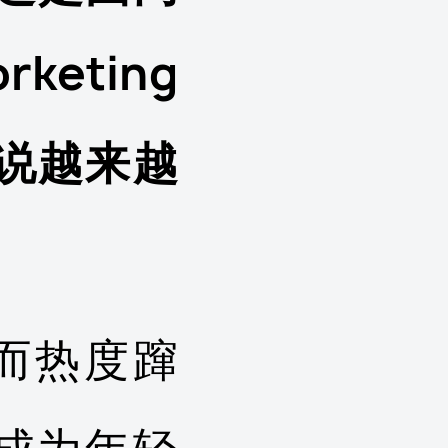
eting
说越来越
而热度蹿