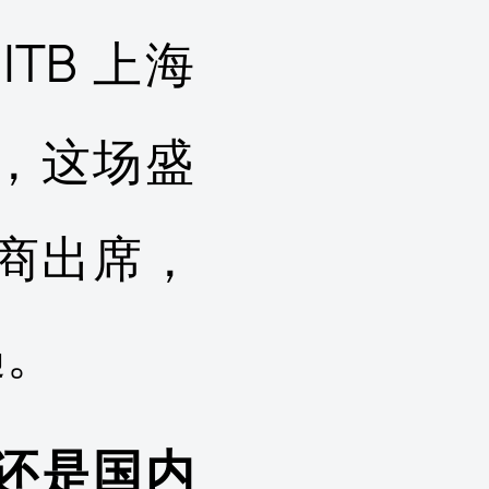
TB 上海
，这场盛
展商出席，
遇。
还是国内