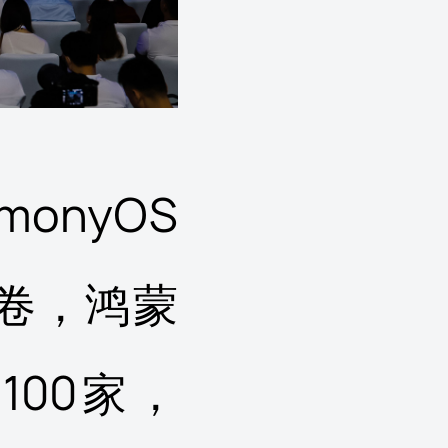
nyOS
答卷，鸿蒙
00家，