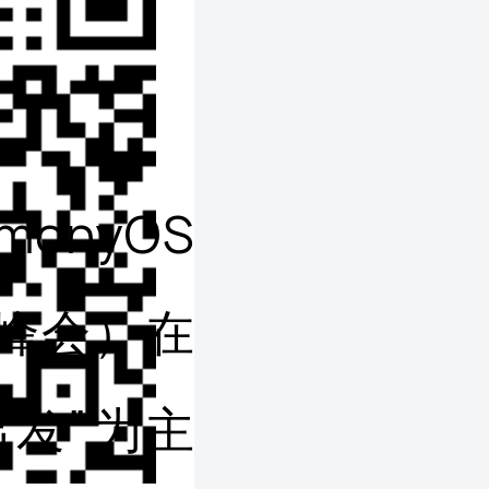
onyOS
称峰会）在
发”为主