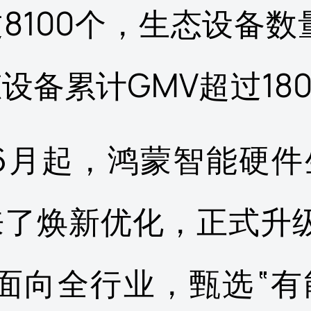
过8100个，生态设备数量
设备累计GMV超过18
年6月起，鸿蒙智能硬
来了焕新优化，正式升级
，面向全行业，甄选“