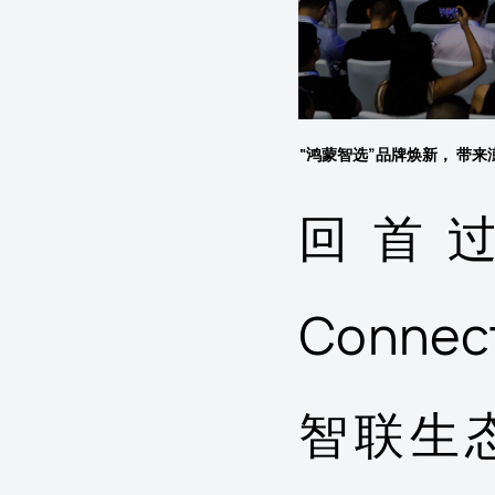
“鸿蒙智选”品牌焕新， 带
回首过
Conn
智联生