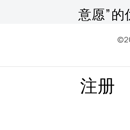
意愿”
户需求、
©2
理方法
注册
品，提
一经推