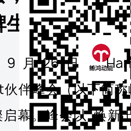
牌生意高效转化
年9月26日，Harm
ect伙伴峰会（以下简
璨启幕。峰会以“焕新出