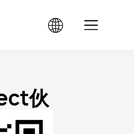
ect伙
务助