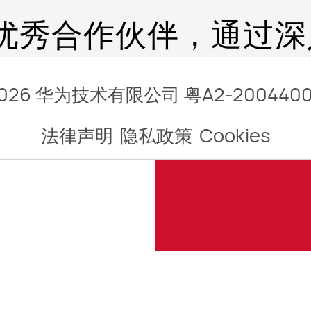
的优秀合作伙伴，通过深
智能化体验加持、IPD
026 华为技术有限公司
粤A2-200440
法律声明
隐私政策
Cookies
融入等方式，联合共创
升消费者满意度。多款
出，深受消费者喜爱，