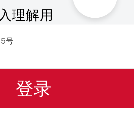
入理解用
&NPS管
05号
高品质产
登录
智选产品
登上各大