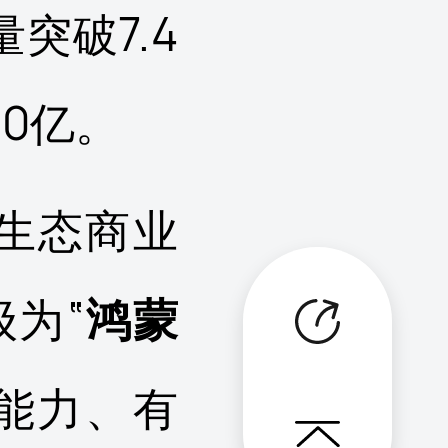
突破7.4
00亿。
件生态商业
为“
鸿蒙
有能力、有