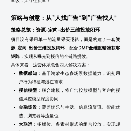
量级，又守住质量？
策略与创意：从“人找广告”到“广告找人”
策略总览：资源-定向-出价三维投放闭环
项目没有采用单一的流量采买逻辑，而是构建了一套
资
源-定向-出价三维投放闭环
，配合
DMP全维度精准获客
矩阵
，实现从曝光到授信的全链路提效。
具体来看，这套体系包含四大解决方案：
数据感知
：基于鸿蒙生态多场景数据能力，识别用
户行为特征与潜在需求
授信模型
：联合建模，将广告投放模型与客户的授
信风控模型深度协同
金融场景
：覆盖娱乐与生活、信息流资讯、智能优
选、浏览器等流量位
大联运
：多版位、多素材形式的组合投放，实现规