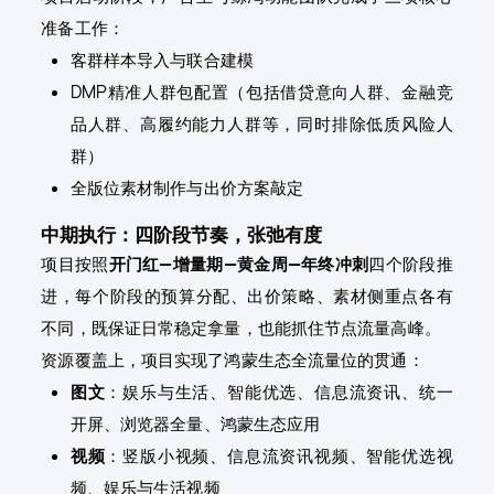
准备工作：
客群样本导入与联合建模
DMP精准人群包配置（包括借贷意向人群、金融竞
品人群、高履约能力人群等，同时排除低质风险人
群）
全版位素材制作与出价方案敲定
中期执行：四阶段节奏，张弛有度
项目按照
开门红—增量期—黄金周—年终冲刺
四个阶段推
进，每个阶段的预算分配、出价策略、素材侧重点各有
不同，既保证日常稳定拿量，也能抓住节点流量高峰。
资源覆盖上，项目实现了鸿蒙生态全流量位的贯通：
图文
：娱乐与生活、智能优选、信息流资讯、统一
开屏、浏览器全量、鸿蒙生态应用
视频
：竖版小视频、信息流资讯视频、智能优选视
频、娱乐与生活视频