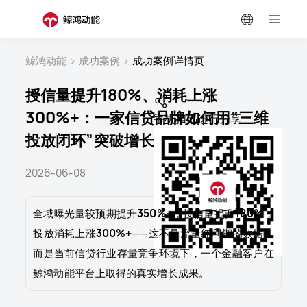
鲸鸿动能
>
成功案例
>
成功案例详情页
授信量提升180%、消耗上涨
300%+：一家信贷品牌如何用“三维
手机扫码进行分享
投放闭环”突破增长瓶颈？
2026-06-08
全域曝光量较预期提升
350%+
，授信量提升
180%
，
投放消耗上涨
300%+
——这不是流量红利期的数据，
而是当前信贷行业存量竞争环境下，一个金融客户在
鲸鸿动能平台上取得的真实增长成果。