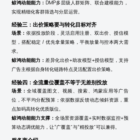
鲸鸿动能能力：
DMP多层级人群矩阵、联合建模能力，
实现精细化客群筛选与分层运营。
经验三：出价策略要与转化目标对齐
场景：
依据投放阶段，灵活启用注册、双出价、授信模
型，搭配稳定 / 优先拿量策略，平衡放量与控本两大需
求。
鲸鸿动能能力：
差异化出价+助攻模型+授信模型，支持
广告主根据自身转化链路特点灵活配置出价策略。
经验四：全流量位覆盖不等于无差别投放
场景：
全域覆盖图文、视频、搜索、鸿蒙应用等广告
位，不平均分配预算；依据数据反馈动态倾斜资源，重
点加码高转化优质版位。
鲸鸿动能能力支撑：
全场景资源覆盖+实时数据监控+预
算动态调优能力，让“广覆盖”与“精投放”可以兼得。
服务商介绍