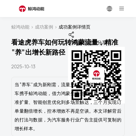
鲸鸿动能
>
成功案例
>
成功案例详情页
看途虎养车如何玩转鸿蒙流量，精准
手机扫码进行分享
“养”出增长新路径
2025-10-13
当“养车”成为新刚需，流量见顶下如何破局？途虎养
车携手鲸鸿动能，借力鸿蒙生态全域流量，从人群精
准扩量、智能创意优化到多场景触达，三个月实现订
单量翻倍增长，控本增效不再是空谈。本文详解背后
的打法与数据，为汽车服务行业广告主提供可复制的
增长样本。