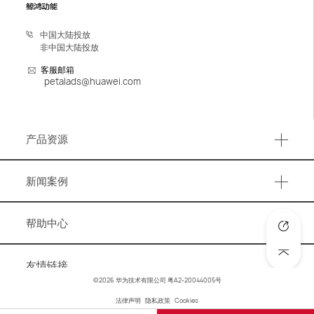
中国大陆投放
非中国大陆投放
客服邮箱
petalads@huawei.com
产品资源
产品资源
新闻案例
事件活动
帮助中心
营销资讯
知识图谱
洞察报告
友情链接
账号与账户管理
©2026 华为技术有限公司
粤A2-20044005号
成功案例
华为官网
法律声明
隐私政策
Cookies
广告优化