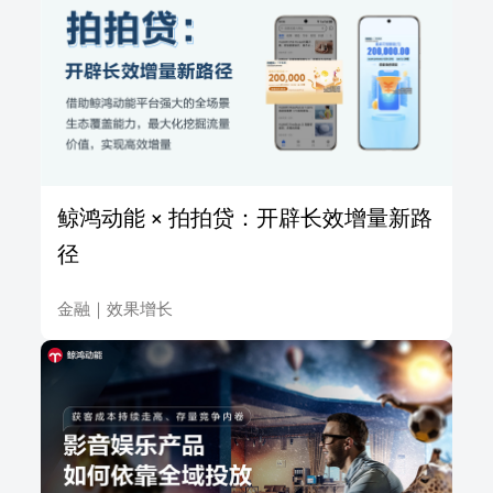
鲸鸿动能 × 拍拍贷：开辟长效增量新路
径
金融
｜
效果增长