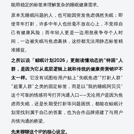
能用稳定的标签来理解复杂的睡眠健康需求。
原本无睡眠问题的人，也可能因突发焦虑偶然失眠；即
使常年打鼾，许多中年人也丝毫不放在心上，不觉得自
己有健康风险；而年轻人更是一边用熬夜争夺个人时
间，一边被失眠与焦虑裹挟，这些都无法用静态标签精
准捕捉。
之所以说「鲸眠计划2026」更能读懂动态的“特困”人
群，是因为它从底层逻辑上就和传统的健康类营销IP不
太一样。
它没有试图给用户贴上“失眠焦虑”“打鼾人群”
“超重人群”之类的固定标签，而是以“我的睡眠阿贝贝”
这个可靠的情感符号打开沟通入口——无论用户是因为焦
虑而失眠，还是长期受打鼾等问题困扰，都能在鲸眠计
划里找到属于自己的答案，也为合作品牌搭建了与用户
共情沟通的桥梁。
先来聊聊这个IP的核心设定。