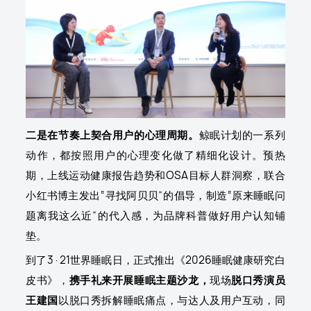
二是在节奏上契合用户的心理周期。
鲸眠计划的一系列
动作，都按照用户的心理变化做了精细化设计。预热
期，上线运动健康报告趋势和OSA目标人群洞察，联合
小红书博主发出“寻找阿贝贝”的倡导，制造“原来睡眠问
题离我这么近”的代入感，为品牌科普做好用户认知铺
垫。
到了3·21世界睡眠日，正式推出《2026睡眠健康研究白
皮书》，
携手礼来开展睡眠主题沙龙，
现场
脱口秀演员
王建国
以脱口秀拆解睡眠痛点，与达人及用户互动，同