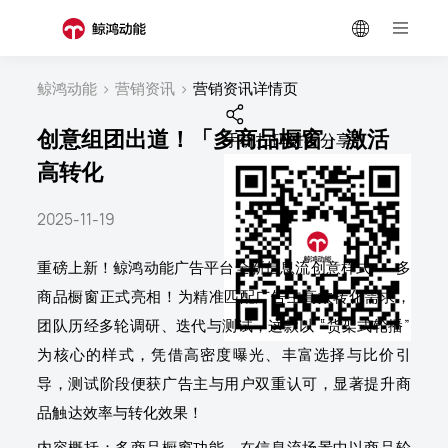
鲸鸿动能
>
营销资讯
>
营销资讯详情页
创意组团出道！「多商品橱窗」激活
手机扫码进行分享
高转化
2025-11-19
重磅上新！鲸鸿动能广告平台全新信息流创意样式——多
商品橱窗正式亮相！为精准匹配广告主高效转化需求，
团队历经多轮调研、迭代与测试，这款以 “货架式轮播”
为核心的样式，凭借高密度曝光、丰富选择与比价引
导，测试阶段便获广告主与用户双重认可，显著提升商
品触达效率与转化效果！
内容概括：多商品橱窗功能，在信息流场景中以商品轮