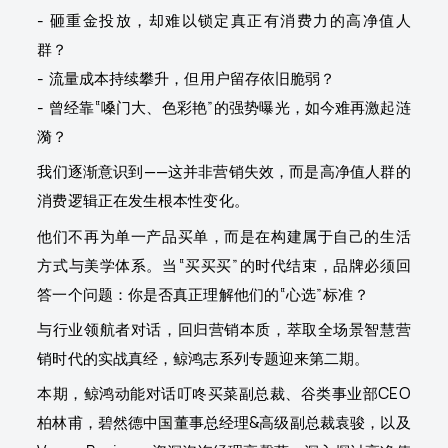
- 砸重金投放，却难以锁定真正有消费力的高净值人
群？
- 流量成本持续攀升，但用户留存依旧脆弱？
- 曾经靠“嗓门大、色彩艳”的强势曝光，如今难再激起涟
漪？
我们逐渐意识到——这并非营销失效，而是高净值人群的
消费逻辑正在发生根本性变化。
他们不再为单一产品买单，而是在构建属于自己的生活
方式与美学体系。当“买买买”的时代结束，品牌必须回
答一个问题：你是否真正理解他们的“心选”标准？
与行业领航者对话，回归营销本质，萃取全场景智慧营
销时代的实战真经，鲸鸿志系列专题迎来第二期。
本期，鲸鸿动能对话叮咚买菜副总裁、谷类事业部CEO
柏林甫，碧然德中国董事总经理&高级副总裁袁骏，以及