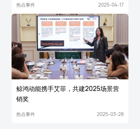
热点事件
2025-04-17
鲸鸿动能携手艾菲，共建2025场景营
销奖
热点事件
2025-03-28