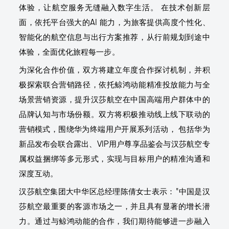
体验，让航空服务无缝融入数字生活。 在技术创新层
面，依托平台强大的AI 能力，为旅客提供高度个性化、
智能化的航空信息与出行方案推荐，从行前规划到途中
体验，全面优化旅程每一步。
为深化合作价值，双方将建立年度合作探讨机制，并积
极探索联合营销路径，依托鲸鸿动能精准投放能力与全
场景营销资源，提升汉莎航空在中国高端用户群体中的
品牌认知与市场份额。双方将积极推动线上线下联动的
营销模式，围绕华为终端用户开展系列活动， 包括华为
新品发布会联合露出、VIP用户尊享品鉴会与汉莎航空专
属权益捆绑等多元形式，实现与目标用户的精准沟通和
深度互动。
汉莎航空集团大中华区总经理陈倩女士表示：“中国是汉
莎航空最重要的客源市场之一，并且具有显著的增长潜
力。通过与鲸鸿动能的合作，我们期待能够进一步融入