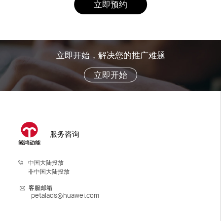
立即预约
立即开始，解决您的推广难题
立即开始
服务咨询
中国大陆投放
非中国大陆投放
客服邮箱
petalads@huawei.com