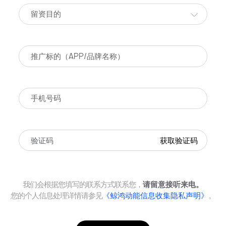
留资目的
获取验证码
我们会根据您填写的联系方式联系您，
请留意接听来电。
您的个人信息处理详情请参见
《鲸鸿动能信息收集隐私声明》
。