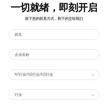
一切就绪，即刻开启
留下您的联系方式，剩下的交给我们
N1行业/N2行业/N3行业
行业