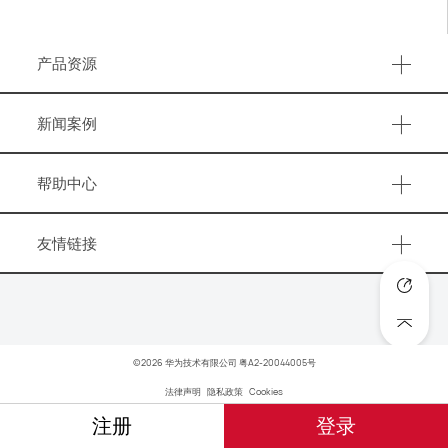
产品资源
产品资源
新闻案例
事件活动
帮助中心
营销资讯
知识图谱
洞察报告
友情链接
账号与账户管理
成功案例
华为官网
广告优化
华为商城
工具
HarmonyOS
©2026 华为技术有限公司
粤A2-20044005号
华为终端云空间
法律声明
隐私政策
Cookies
注册
登录
华为开发者联盟