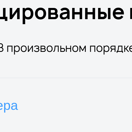
цированные 
В произвольном порядк