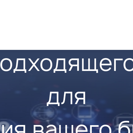
подходящего
для
ия вашего 