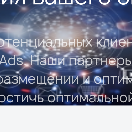
отенциальных клие
 Ads. Наши партнер
 размещении и опти
остичь оптимально