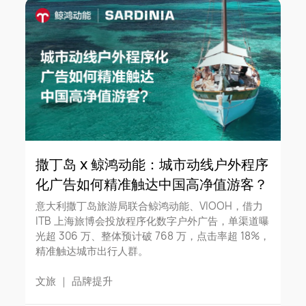
撒丁岛 x 鲸鸿动能：城市动线户外程序
化广告如何精准触达中国高净值游客？
意大利撒丁岛旅游局联合鲸鸿动能、VIOOH，借力
ITB 上海旅博会投放程序化数字户外广告，单渠道曝
光超 306 万、整体预计破 768 万，点击率超 18%，
精准触达城市出行人群。
文旅
｜
品牌提升