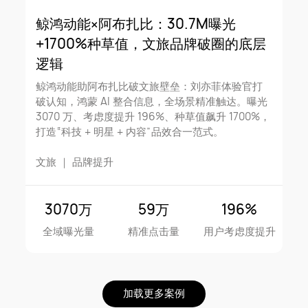
鲸鸿动能×阿布扎比：30.7M曝光
+1700%种草值，文旅品牌破圈的底层
逻辑
鲸鸿动能助阿布扎比破文旅壁垒：刘亦菲体验官打
破认知，鸿蒙 AI 整合信息，全场景精准触达。曝光
3070 万、考虑度提升 196%、种草值飙升 1700%，
打造“科技 + 明星 + 内容”品效合一范式。
文旅
｜
品牌提升
3070万
59万
196%
全域曝光量
精准点击量
用户考虑度提升
加载更多案例