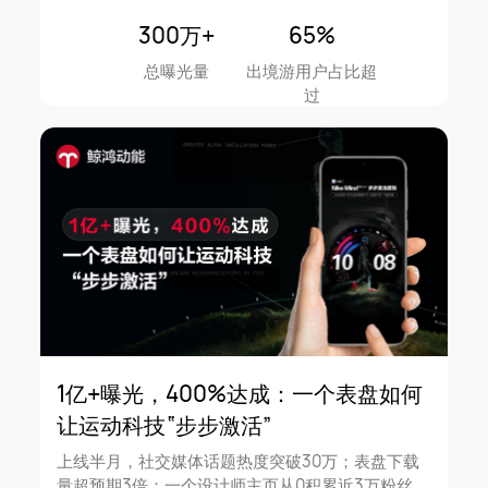
300万+
65%
总曝光量
出境游用户占比超
过
1亿+曝光，400%达成：一个表盘如何
让运动科技“步步激活”
上线半月，社交媒体话题热度突破30万；表盘下载
量超预期3倍；一个设计师主页从0积累近3万粉丝。