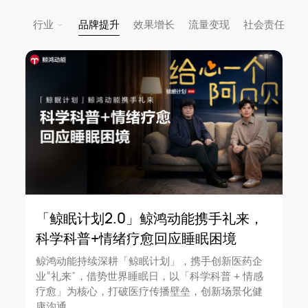
品牌提升
效果增长
流量变现
社会责任
行业
大健康
金融
文旅
汽车
奢品美妆
影音阅读
大快消
游戏
数码3C
地产
社交
ESG
电商
「鲸眠计划2.0」鲸鸿动能携手礼来，
科学科普+情绪疗愈回应睡眠困境
重置
确定
鲸鸿动能持续深耕「鲸眠计划」，携手创新医药企
业“礼来”，借势世界睡眠日，以「科学科普 + 情感
疗愈」为核心，打破医疗传播壁垒，创新场景化健
康沟通。