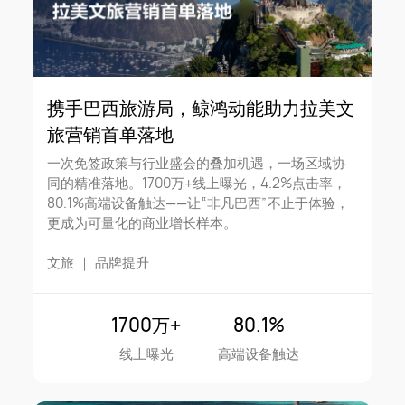
携手巴西旅游局，鲸鸿动能助力拉美文
旅营销首单落地
一次免签政策与行业盛会的叠加机遇，一场区域协
同的精准落地。1700万+线上曝光，4.2%点击率，
80.1%高端设备触达——让“非凡巴西”不止于体验，
更成为可量化的商业增长样本。
文旅
｜
品牌提升
1700万+
80.1%
线上曝光
高端设备触达