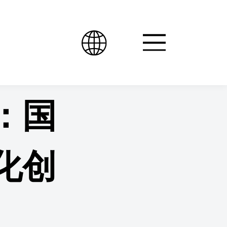
：国
化创