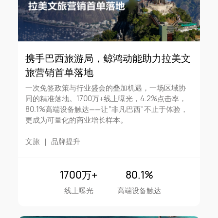
携手巴西旅游局，鲸鸿动能助力拉美文
旅营销首单落地
一次免签政策与行业盛会的叠加机遇，一场区域协
同的精准落地。1700万+线上曝光，4.2%点击率，
80.1%高端设备触达——让“非凡巴西”不止于体验，
更成为可量化的商业增长样本。
文旅
｜
品牌提升
1700万+
80.1%
线上曝光
高端设备触达