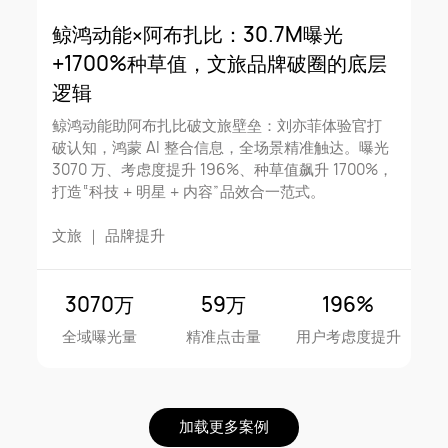
鲸鸿动能×阿布扎比：30.7M曝光
+1700%种草值，文旅品牌破圈的底层
逻辑
鲸鸿动能助阿布扎比破文旅壁垒：刘亦菲体验官打
破认知，鸿蒙 AI 整合信息，全场景精准触达。曝光
3070 万、考虑度提升 196%、种草值飙升 1700%，
打造“科技 + 明星 + 内容”品效合一范式。
文旅
｜
品牌提升
3070万
59万
196%
全域曝光量
精准点击量
用户考虑度提升
加载更多案例