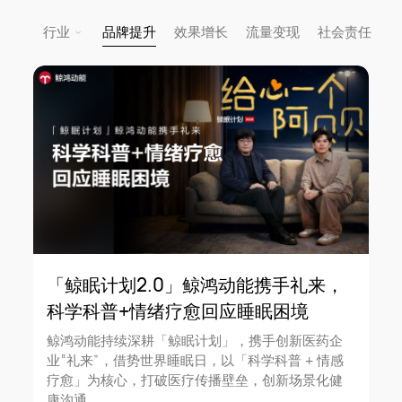
品牌提升
效果增长
流量变现
社会责任
行业
大健康
金融
文旅
汽车
奢品美妆
影音阅读
大快消
游戏
数码3C
地产
社交
ESG
电商
「鲸眠计划2.0」鲸鸿动能携手礼来，
科学科普+情绪疗愈回应睡眠困境
重置
确定
鲸鸿动能持续深耕「鲸眠计划」，携手创新医药企
业“礼来”，借势世界睡眠日，以「科学科普 + 情感
疗愈」为核心，打破医疗传播壁垒，创新场景化健
康沟通。