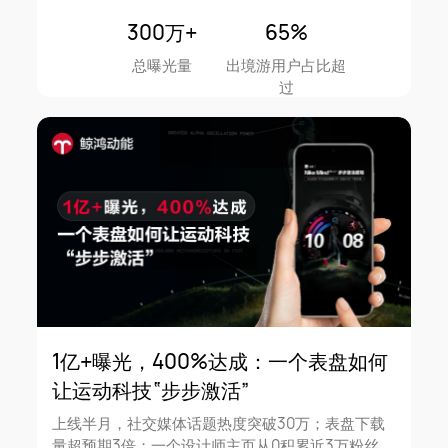
300万+
65%
总曝光量
出境游用户占比超
过
1亿+曝光，400%达成：一个表盘如何
让运动科技“步步激活”
上线半月，社交媒体话题热度突破30万；表盘下载
量超预期3倍；一个设计师主页从0积累近3万粉丝。