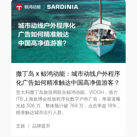
撒丁岛 x 鲸鸿动能：城市动线户外程序
化广告如何精准触达中国高净值游客？
意大利撒丁岛旅游局联合鲸鸿动能、VIOOH，借力
ITB 上海旅博会投放程序化数字户外广告，单渠道曝
光超 306 万、整体预计破 768 万，点击率超 18%，
精准触达城市出行人群。
文旅
｜
品牌提升